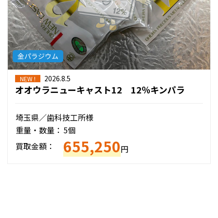
金パラジウム
2026.8.5
NEW !
オオウラニューキャスト12 12％キンパラ
埼玉県／歯科技工所様
重量・数量：
5個
655,250
買取金額：
円