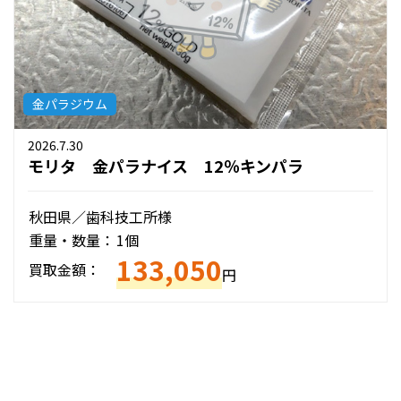
金パラジウム
2026.7.30
モリタ 金パラナイス 12％キンパラ
秋田県／歯科技工所様
重量・数量：
1個
133,050
買取金額：
円