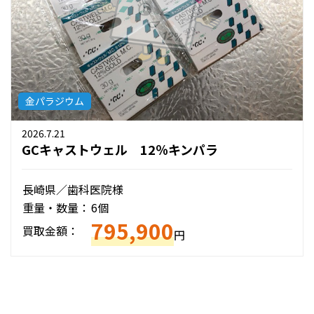
金パラジウム
2026.7.21
GCキャストウェル 12％キンパラ
長崎県／歯科医院様
重量・数量：
6個
795,900
買取金額：
円