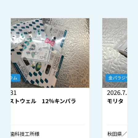
金パラジウム
2026.7.30
2
モリタ 金パラナイス 12％キンパラ
秋田県／歯科技工所様
静