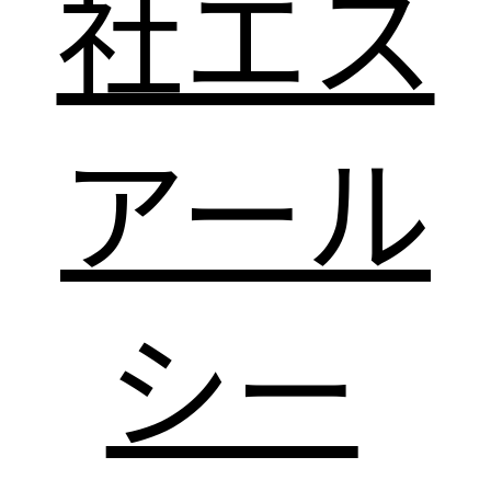
社エス
アール
シー