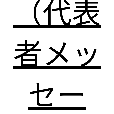
（代表
者メッ
セー