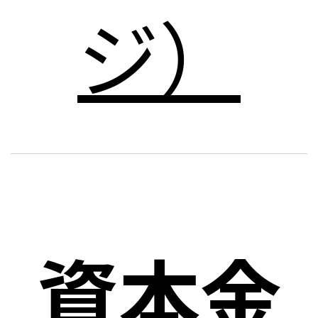
ジ）
資本金