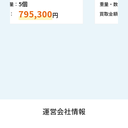
1個
重量・数量：
重
133,050
買取金額：
買
円
運営会社情報