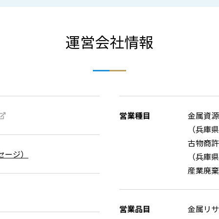
運営会社情報
営業種目
金属資源
（兵庫県
古物商許
セージ）
（兵庫県公
産業廃棄
営業品目
金属リサ