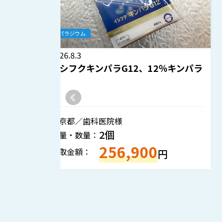
金パラジウム
2026.7.31
％キンパラ
GCキャストウェル 12％キンパラ
島根県／歯科技工所様
5個
重量・数量：
795,300
買取金額：
円