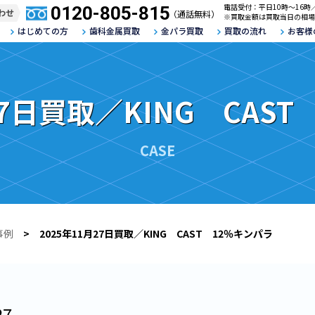
電話受付：平日10時～16時
0120-805-815
わせ
（通話無料）
※買取金額は買取当日の相場
はじめての方
歯科金属買取
金パラ買取
買取の流れ
お客様
27日買取／KING CAS
CASE
事例
> 2025年11月27日買取／KING CAST 12％キンパラ
27