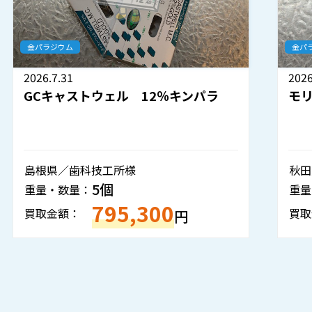
金パラジウム
2026.7.30
モリタ 金パラナイス 12％キンパラ
秋田県／歯科技工所様
1個
重量・数量：
133,050
買取金額：
円