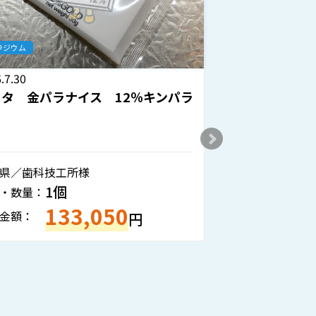
金パラジウム
金パラジウ
2026.7.29
2026.7.2
金歯 入歯
オオウラ
ンパラ
静岡県／個人様
神奈川県
32.4ｇ
重量・数量：
重量・数
143,520
買取金額：
買取金額
円