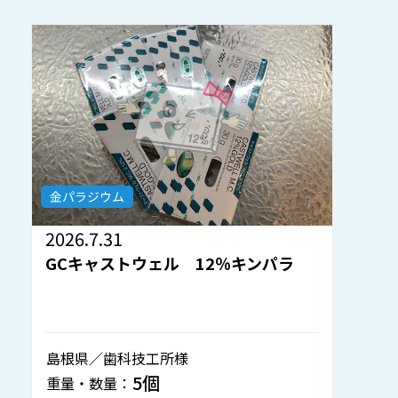
金パラジウム
金
2026.7.31
202
GCキャストウェル 12％キンパラ
モ
島根県／歯科技工所様
秋
5個
重量・数量：
重