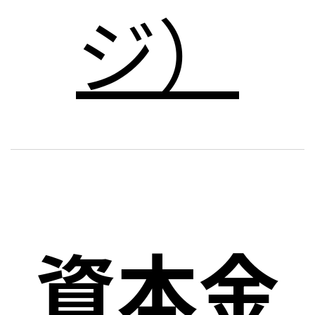
ジ）
資本金