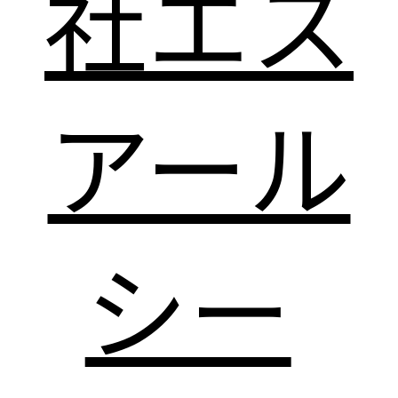
社エス
アール
シー