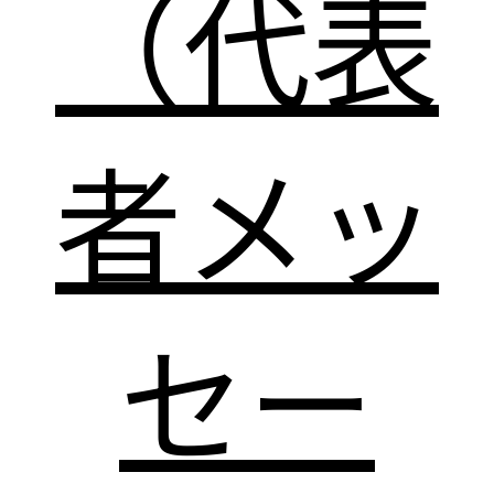
（代表
者メッ
セー