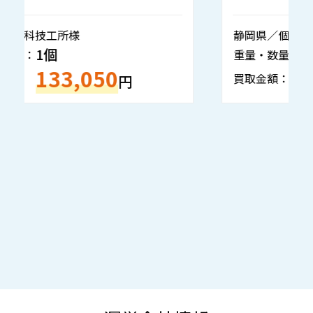
静岡県／個人様
神
32.4ｇ
重量・数量：
重
143,520
買取金額：
買
円