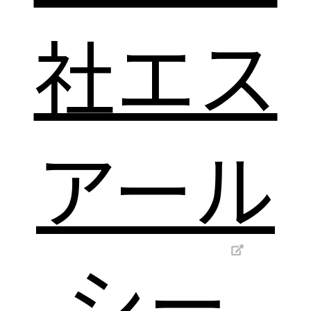
社エス
アール
シー