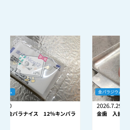
金パラジウム
2026.7.29
2
金歯 入歯
オ