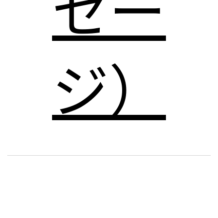
セー
ジ）