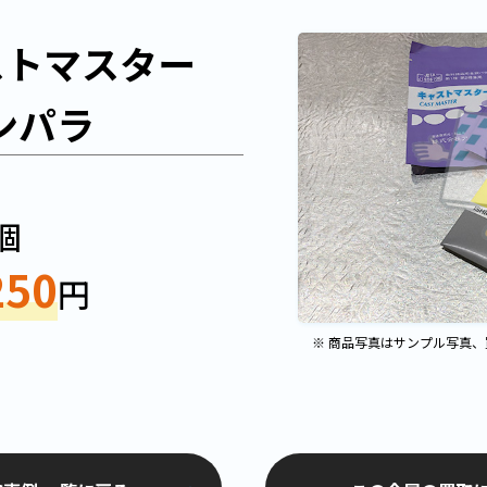
ストマスター
キンパラ
個
250
円
※ 商品写真はサンプル写真