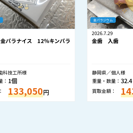
金パラジウム
2026.7.29
金歯 入歯
静岡県／個人様
32.4ｇ
重量・数量：
143,520
買取金額：
円