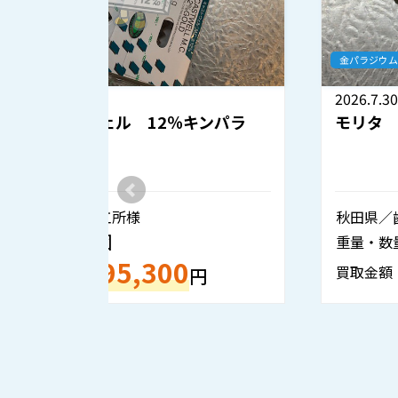
金パラジウム
2026.7.30
ンパラ
モリタ 金パラナイス 12％キンパラ
秋田県／歯科技工所様
1個
重量・数量：
133,050
買取金額：
円