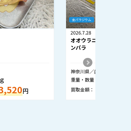
金パラジウム
金パラジウ
2026.7.28
2026.7.2
オオウラニューキャスト12 12％キ
KOデン
ンパラ
ーパラゴ
神奈川県／歯科医院様
京都府／
4個
重量・数量：
重量・数
536,600
買取金額：
買取金額
円