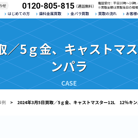
電話受付：平日10時～16時
0120-805-815
わせ
（通話無料）
※買取金額は買取当日の相場
はじめての方
歯科金属買取
金パラ買取
買取の流れ
お客様
買取／5ｇ金、キャストマス
ンパラ
CASE
事例
> 2024年3月5日買取／5ｇ金、キャストマスター12L 12％キ