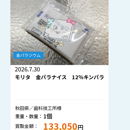
金パラジウム
2026.7.30
2
モリタ 金パラナイス 12％キンパラ
秋田県／歯科技工所様
静
1個
重量・数量：
重
133,050
買取金額：
買
円