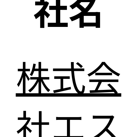
社名
株式会
社エス