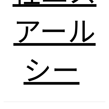
アール
シー