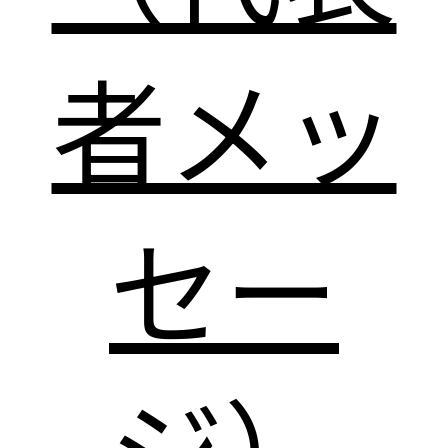
者メッ
セー
ジ）