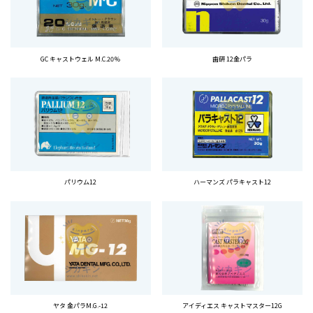
GC キャストウェル M.C.20％
歯研 12金パラ
パリウム12
ハーマンズ パラキャスト12
ヤタ 金パラM.G.-12
アイディエス キャストマスター12G