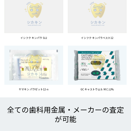
イシフク キンパラ S12
イシフク キンパラベスト12
ヤマキン パラゼット12-n
GC キャストウェル M.C.12%
全ての歯科用金属・メーカーの査定
が可能