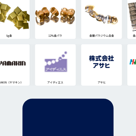
5g金
12%金パラ
金銀パラジウム合金
金
MAKIN（ヤマキン）
アイディエス
アサヒ