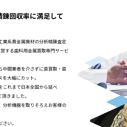
精錬回収率に満足して
工業系貴金属廃材の分析精錬査定
運営する歯科用金属買取専門サービ
ら中間業者を介さずに直買取・直
スを大幅にカット。
をこれまで日本全国から延べ
て頂きました。
、分析機器を取りそろえお客様の
ださい。