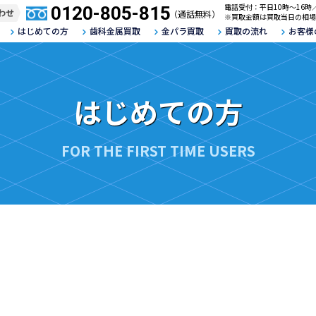
電話受付：平日10時～16時
0120-805-815
わせ
（通話無料）
※買取金額は買取当日の相場
はじめての方
歯科金属買取
金パラ買取
買取の流れ
お客様
はじめての方
FOR THE FIRST TIME USERS