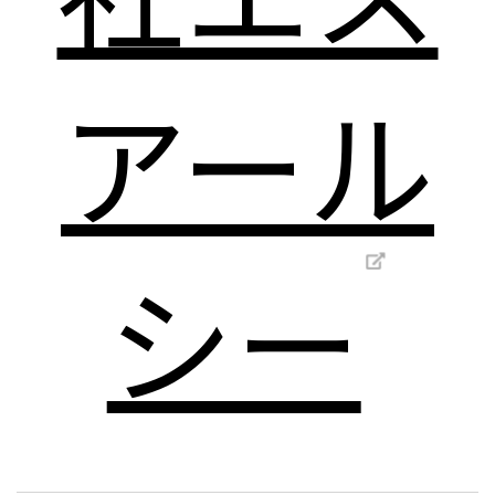
アール
シー