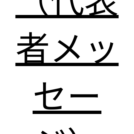
者メッ
セー