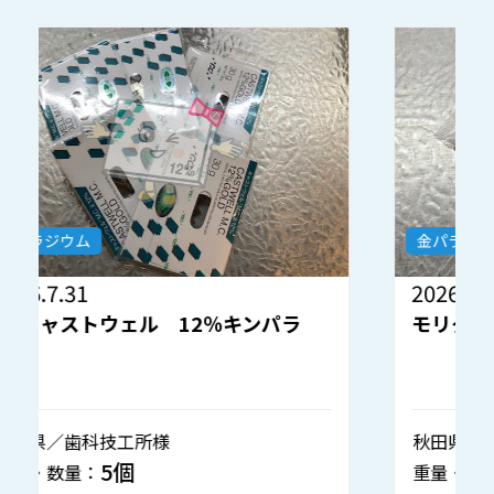
金パラジウム
2026.7.30
2
モリタ 金パラナイス 12％キンパラ
秋田県／歯科技工所様
静
1個
重量・数量：
重