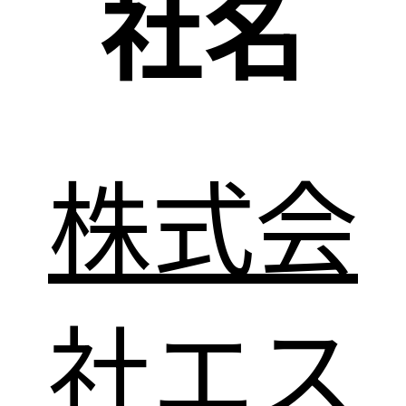
社名
株式会
社エス