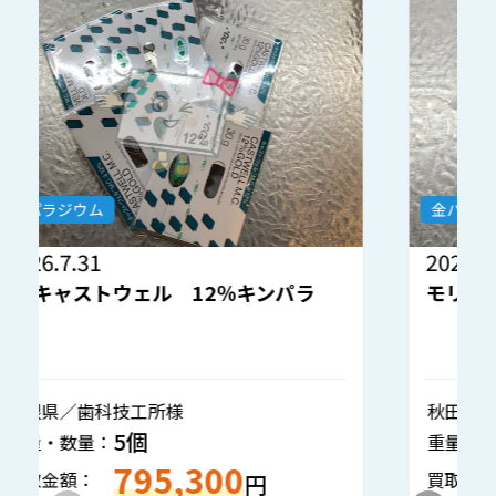
金パラジウム
2026.7.30
2
モリタ 金パラナイス 12％キンパラ
秋田県／歯科技工所様
静
1個
重量・数量：
重
133,050
買取金額：
買
円