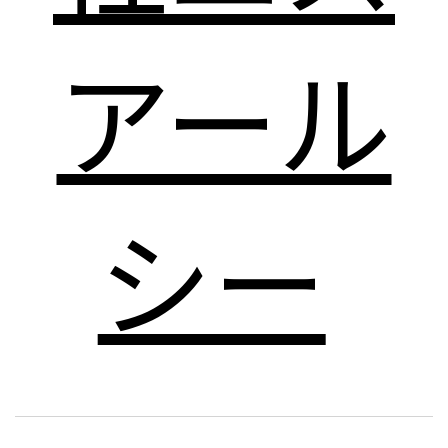
アール
シー