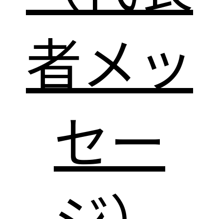
者メッ
セー
ジ）