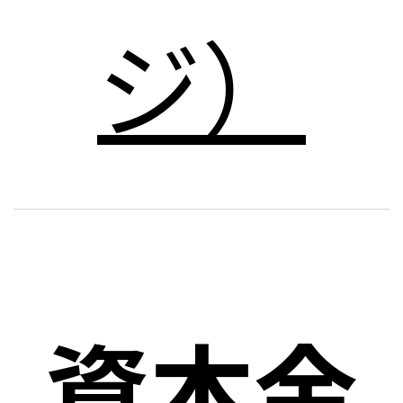
ジ）
資本金