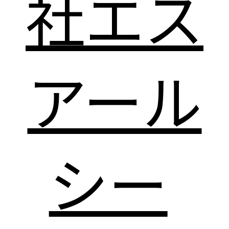
社エス
アール
シー