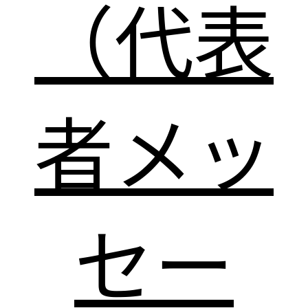
（代表
者メッ
セー