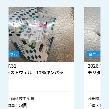
金パラジウム
2026.7.30
2
モリタ 金パラナイス 12％キンパラ
秋田県／歯科技工所様
静
1個
重量・数量：
重