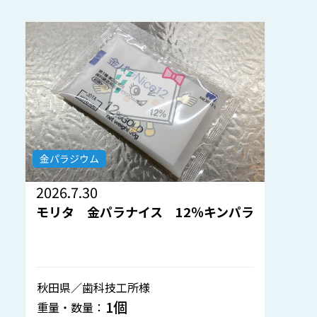
金パラジウム
2026.7.30
2
モリタ 金パラナイス 12％キンパラ
秋田県／歯科技工所様
静
1個
重量・数量：
重