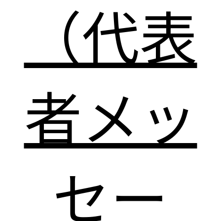
（代表
者メッ
セー