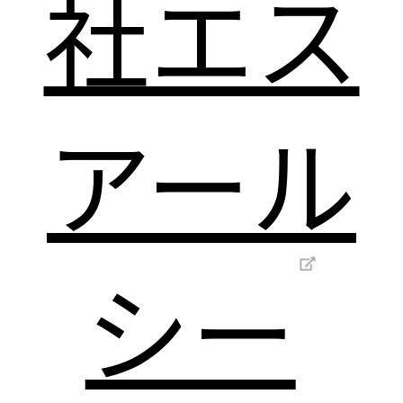
社エス
アール
シー