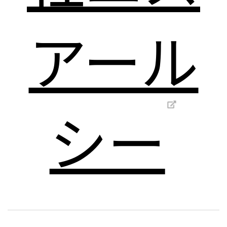
アール
シー