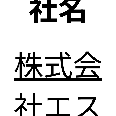
社名
株式会
社エス