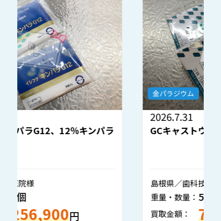
金パラジウム
2026.7.31
2
GCキャストウェル 12％キンパラ
島根県／歯科技工所様
秋
5個
重量・数量：
重
795,300
買取金額：
買
円