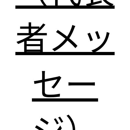
者メッ
セー
ジ）