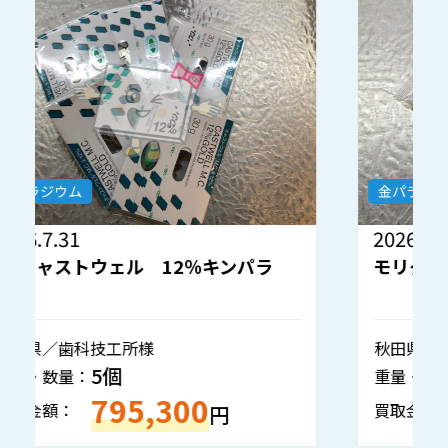
金パラジウム
2026.7.30
2
モリタ 金パラナイス 12％キンパラ
秋田県／歯科技工所様
静
1個
重量・数量：
重
133,050
買取金額：
買
円