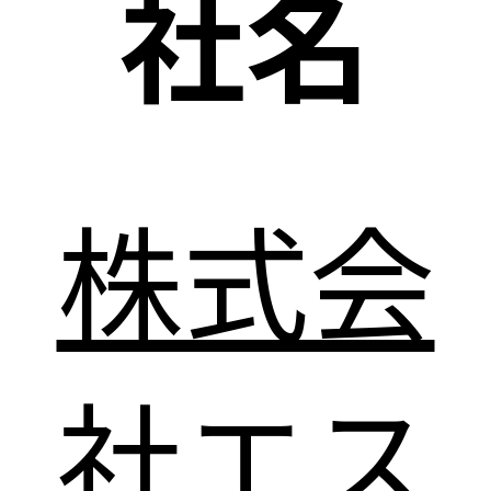
社名
株式会
社エス