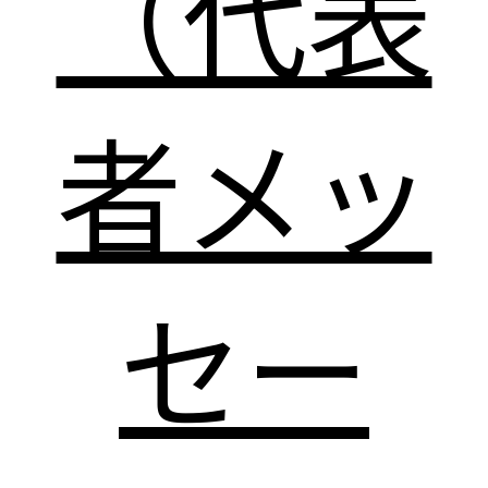
（代表
者メッ
セー