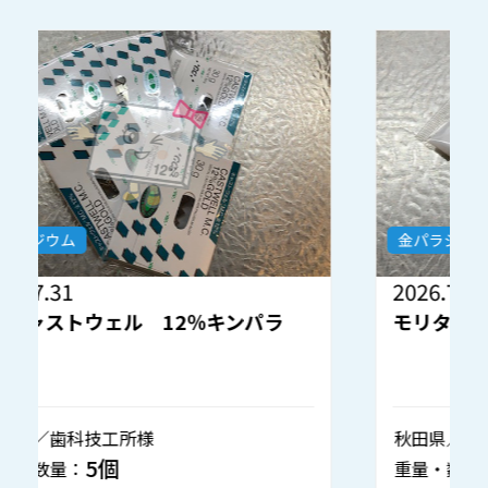
金パラジウム
2026.7.30
2
モリタ 金パラナイス 12％キンパラ
秋田県／歯科技工所様
1個
重量・数量：