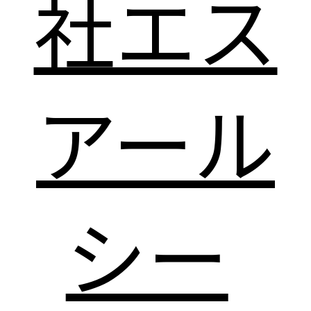
社エス
アール
シー