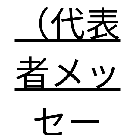
（代表
者メッ
セー