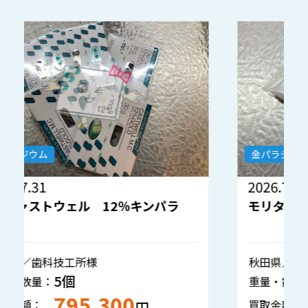
金パラジウム
2026.7.30
2
モリタ 金パラナイス 12％キンパラ
秋田県／歯科技工所様
静
1個
重量・数量：
重
133,050
買取金額：
買
円