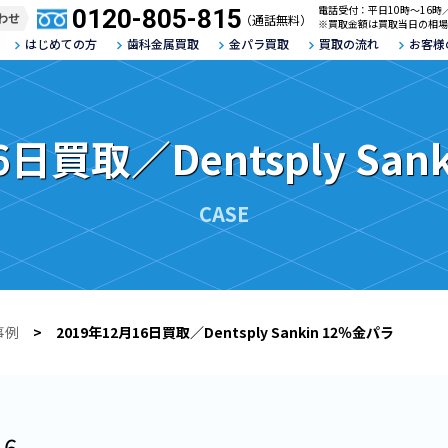
電話受付：平日10時～16時
0120-805-815
わせ
（通話無料）
※買取金額は買取当日の相場
はじめての方
歯科金属買取
金パラ買取
買取の流れ
お客様
6日買取／Dentsply San
CASE
事例
> 2019年12月16日買取／Dentsply Sankin 12％金パラ
16