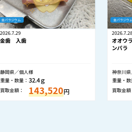
金パラジウム
2026.7.28
オオウラニューキャスト12 12％キ
ンパラ
神奈川県／歯科医院様
4個
重量・数量：
536,600
買取金額：
円