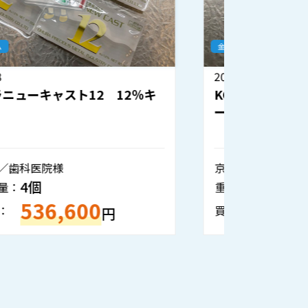
金パラジウム
金パラジウ
2026.7.27
2026.7.2
KOデンタル(ケーオーデンタル) ニュ
ヤマキン
ーパラゴールド12 12％キンパラ
京都府／歯科技工所様
茨城県／
2個
重量・数量：
重量・数
268,900
買取金額：
買取金額
円