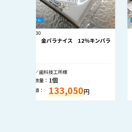
金パラジウム
2026.7.29
キンパラ
金歯 入歯
静岡県／個人様
32.4ｇ
重量・数量：
143,520
買取金額：
円