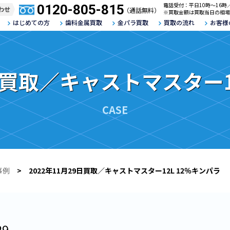
電話受付：平日10時～16時
0120-805-815
わせ
（通話無料）
※買取金額は買取当日の相場
はじめての方
歯科金属買取
金パラ買取
買取の流れ
お客様
9日買取／キャストマスター1
CASE
事例
> 2022年11月29日買取／キャストマスター12L 12％キンパラ
29