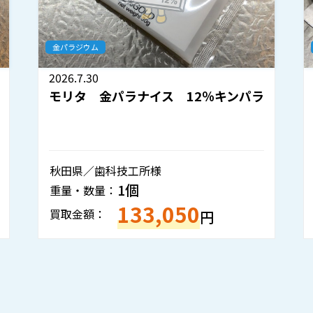
金パラジウム
2026.7.30
モリタ 金パラナイス 12％キンパラ
秋田県／歯科技工所様
1個
重量・数量：
133,050
買取金額：
円