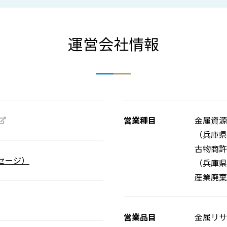
運営会社情報
営業種目
金属資源
（兵庫県
古物商許
セージ）
（兵庫県公
産業廃棄
営業品目
金属リサ