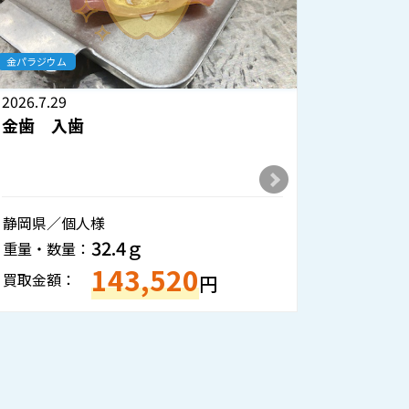
金パラジウム
金パラジウ
2026.7.29
2026.7.2
金歯 入歯
オオウラ
ンパラ
静岡県／個人様
神奈川県
32.4ｇ
重量・数量：
重量・数
143,520
買取金額：
買取金額
円