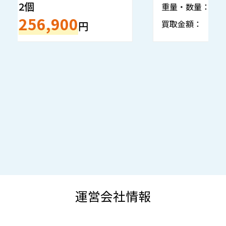
5個
重量・数量：
重
795,300
買取金額：
買
円
運営会社情報