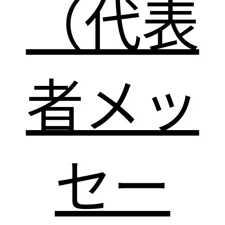
（代表
者メッ
セー