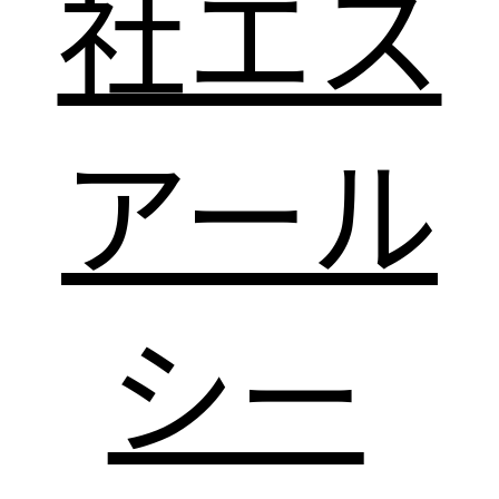
社エス
アール
シー