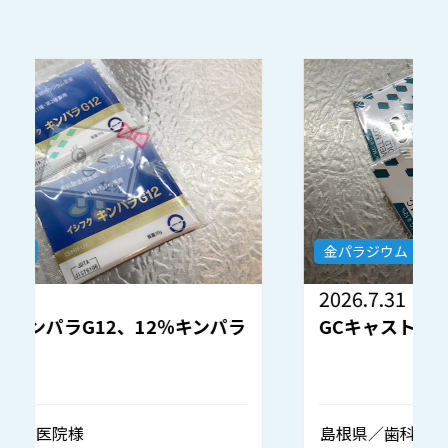
金パラジウム
2026.7.31
2
GCキャストウェル 12％キンパラ
島根県／歯科技工所様
秋