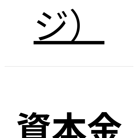
ジ）
資本金