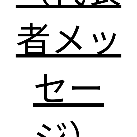
者メッ
セー
ジ）