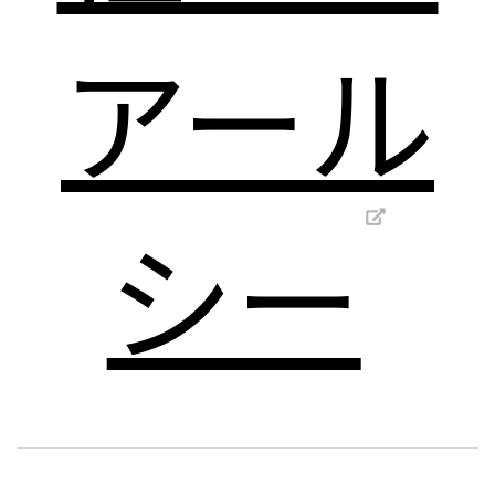
アール
シー