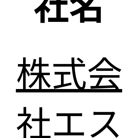
社名
株式会
社エス