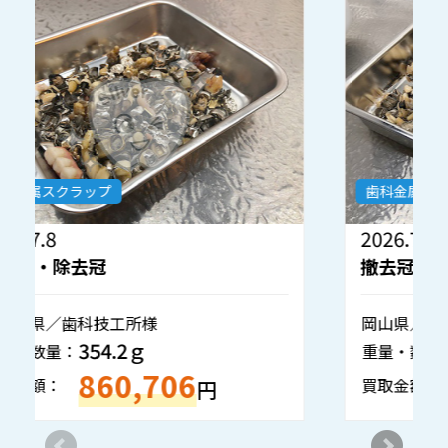
歯科金属スクラップ
2026.7.1
2
撤去冠・除去冠
岡山県／歯科医院様
沖
804.5ｇ
重量・数量：
重
1,934,935
買取金額：
買
円