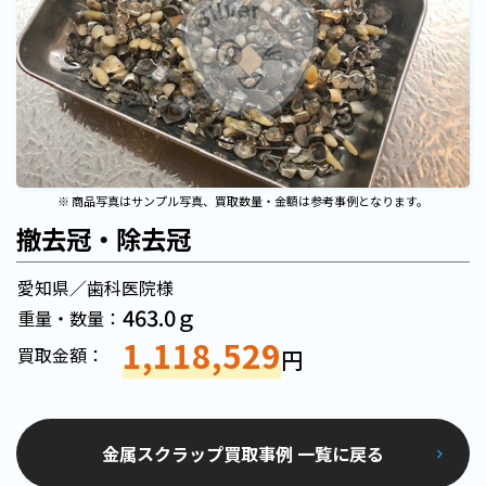
※ 商品写真はサンプル写真、買取数量・金額は参考事例となります。
撤去冠・除去冠
愛知県／歯科医院様
463.0ｇ
重量・数量：
1,118,529
買取金額：
円
金属スクラップ買取事例 一覧に戻る