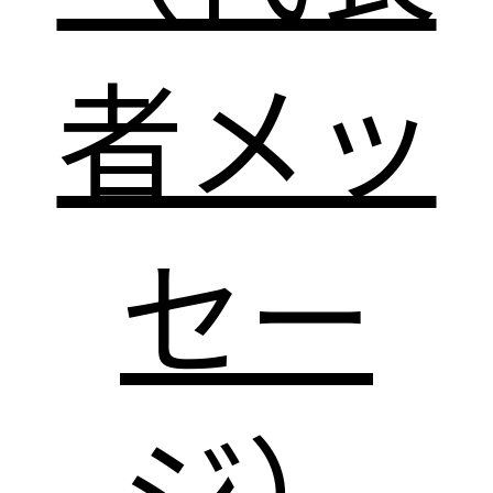
者メッ
セー
ジ）