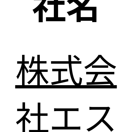
社名
株式会
社エス