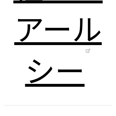
アール
シー