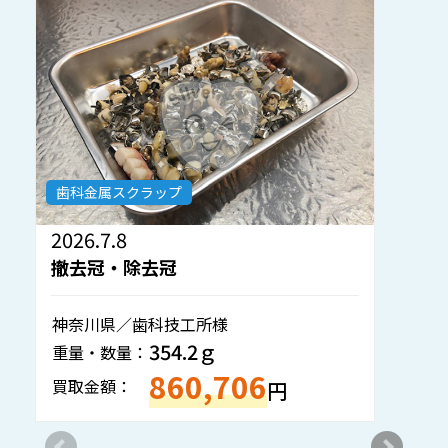
歯科金属スクラップ
2026.7.1
撤去冠・除去冠
岡山県／歯科医院様
804.5ｇ
重量・数量：
1,934,935
買取金額：
円