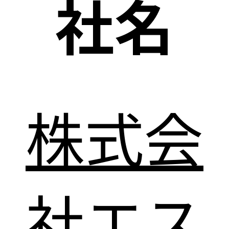
社名
株式会
社エス