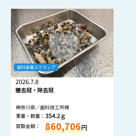
歯科金属スクラップ
2026.7.1
撤去冠・除去冠
岡山県／歯科医院様
804.5ｇ
重量・数量：
1,934,935
買取金額：
円