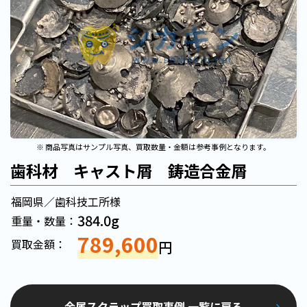
※ 商品写真はサンプル写真、買取数量・金額は参考事例となります。
歯科材 キャスト屑 鋳造合金屑
福岡県／歯科技工所様
384.0g
重量・数量：
789,600
買取金額：
円
金属スクラップ買取事例 一覧に戻る