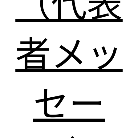
（代表
者メッ
セー