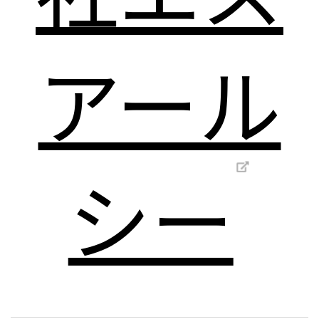
アール
シー