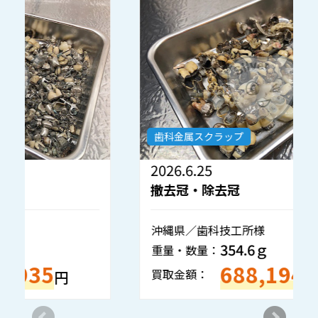
歯科金属スクラップ
2026.6.25
2
撤去冠・除去冠
沖縄県／歯科技工所様
熊
354.6ｇ
重量・数量：
重
688,194
買取金額：
買
円