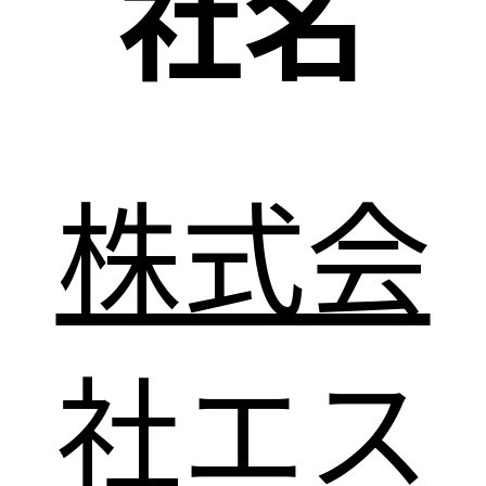
社名
株式会
社エス