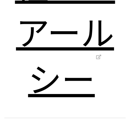
アール
シー