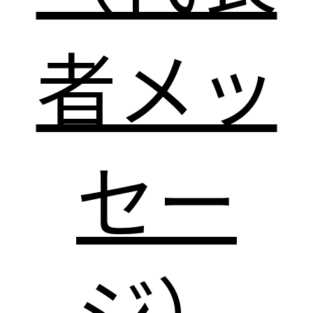
者メッ
セー
ジ）