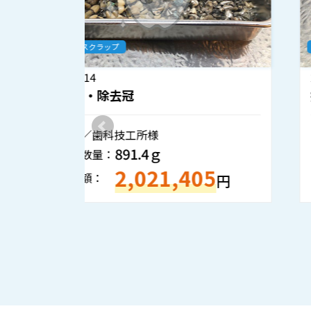
歯科金属スクラップ
2026.7.8
撤去冠・除去冠
神奈川県／歯科技工所様
354.2ｇ
重量・数量：
860,706
5
買取金額：
円
円