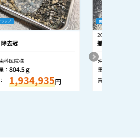
歯科金属スクラップ
歯科金属ス
2026.6.25
2026.6.1
撤去冠・除去冠
撤去冠
沖縄県／歯科技工所様
熊本県／
354.6ｇ
重量・数量：
重量・数
688,194
買取金額：
買取金額
円