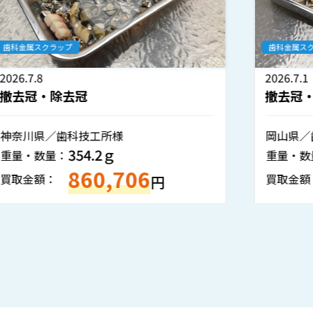
歯科金属スクラップ
2026.7.1
撤去冠・除去冠
岡山県／歯科医院様
804.5ｇ
重量・数量：
1,934,935
買取金額：
円