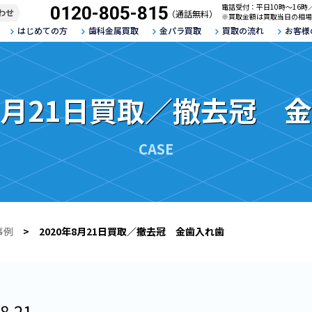
電話受付：平日10時～16時
0120-805-815
わせ
（通話無料）
※買取金額は買取当日の相場
はじめての方
歯科金属買取
金パラ買取
買取の流れ
お客様
年8月21日買取／撤去冠 
CASE
事例
> 2020年8月21日買取／撤去冠 金歯入れ歯
8.21