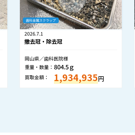
歯科金属スクラップ
2026.7.1
撤去冠・除去冠
岡山県／歯科医院様
804.5ｇ
重量・数量：
1,934,935
買取金額：
円