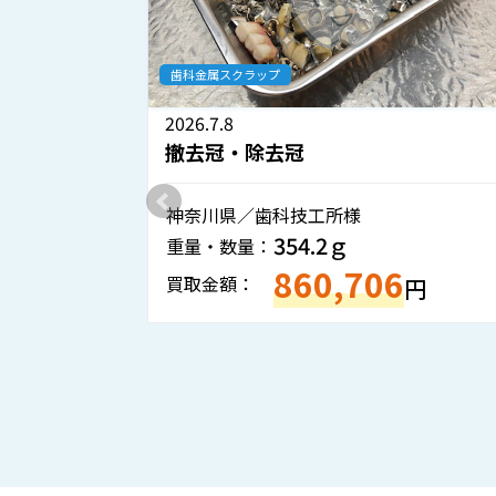
歯科金属スクラップ
2026.7.8
撤去冠・除去冠
神奈川県／歯科技工所様
354.2ｇ
重量・数量：
860,706
5
買取金額：
円
円