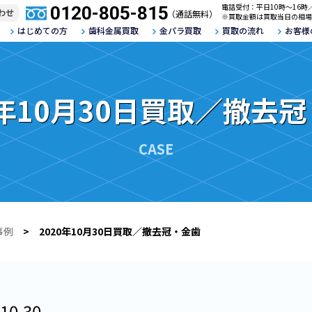
電話受付：平日10時～16時
0120-805-815
わせ
（通話無料）
※買取金額は買取当日の相場
はじめての方
歯科金属買取
金パラ買取
買取の流れ
お客様
0年10月30日買取／撤去
CASE
事例
> 2020年10月30日買取／撤去冠・金歯
10.30