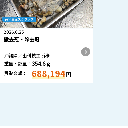
歯科金属スクラップ
歯科金属ス
2026.6.25
2026.6.1
撤去冠・除去冠
撤去冠
沖縄県／歯科技工所様
熊本県／
354.6ｇ
重量・数量：
重量・数
688,194
買取金額：
買取金額
円