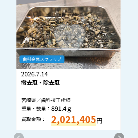
歯科金属スクラップ
2
2026.7.14
撤去冠・除去冠
神
宮崎県／歯科技工所様
891.4ｇ
重
重量・数量：
2,021,405
買
買取金額：
円