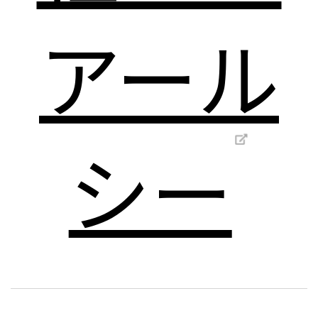
アール
シー