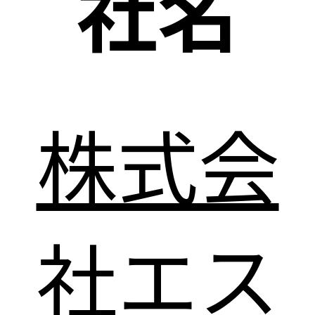
社名
株式会
社エス