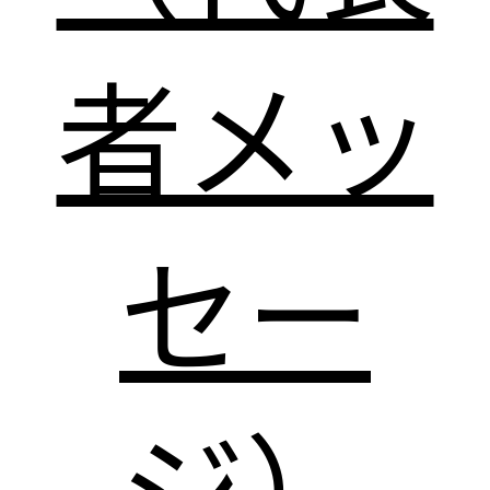
者メッ
セー
ジ）