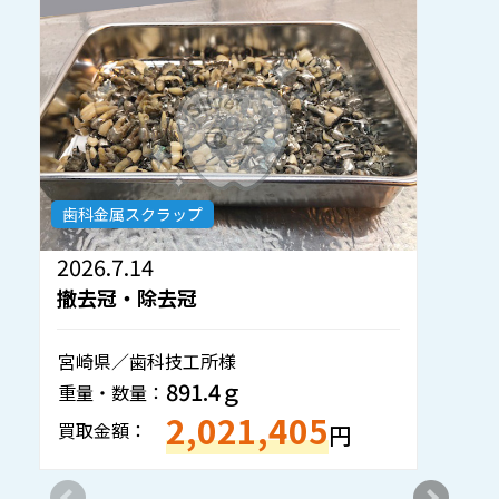
歯科金属スクラップ
2026.7.8
撤去冠・除去冠
神奈川県／歯科技工所様
354.2ｇ
重量・数量：
860,706
買取金額：
円