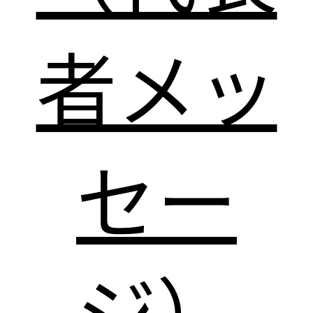
者メッ
セー
ジ）