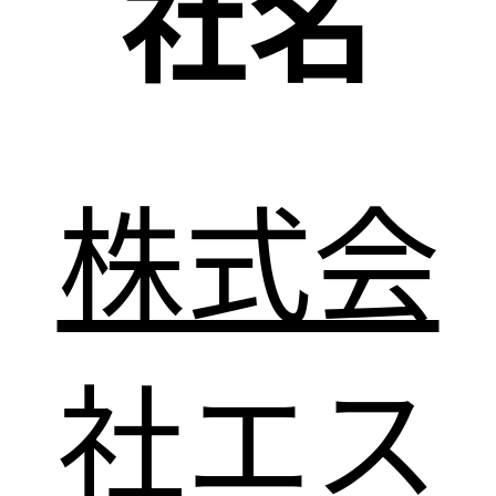
社名
株式会
社エス