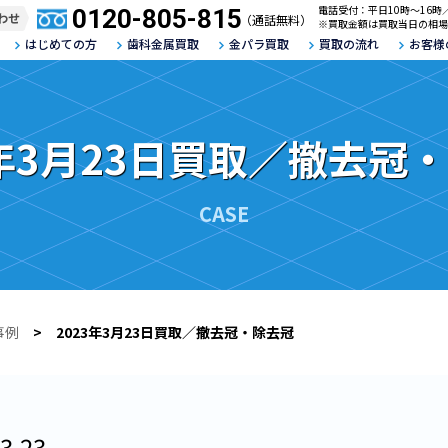
電話受付：平日10時～16時
0120-805-815
わせ
（通話無料）
※買取金額は買取当日の相場
はじめての方
歯科金属買取
金パラ買取
買取の流れ
お客様
3年3月23日買取／撤去冠
CASE
事例
> 2023年3月23日買取／撤去冠・除去冠
3.23