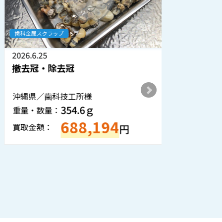
歯科金属スクラップ
歯科金属ス
2026.6.25
2026.6.1
撤去冠・除去冠
撤去冠
沖縄県／歯科技工所様
熊本県／
354.6ｇ
重量・数量：
重量・数
688,194
買取金額：
買取金額
円