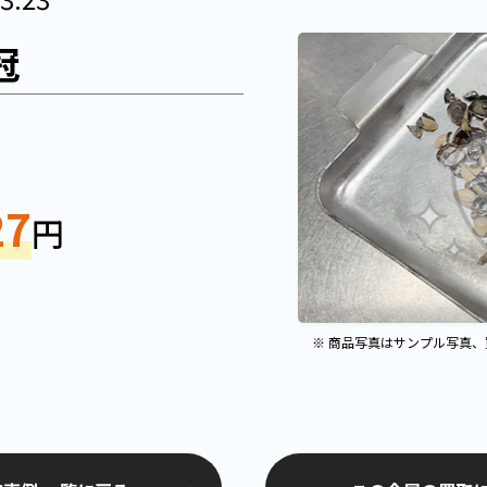
冠
27
円
※ 商品写真はサンプル写真