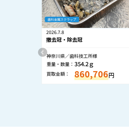
歯科金属スクラップ
2026.7.8
撤去冠・除去冠
神奈川県／歯科技工所様
354.2ｇ
重量・数量：
860,706
5
買取金額：
円
円