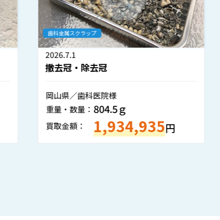
歯科金属スクラップ
2026.7.1
撤去冠・除去冠
岡山県／歯科医院様
804.5ｇ
重量・数量：
1,934,935
買取金額：
円