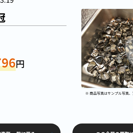
冠
ｇ
796
円
※ 商品写真はサンプル写真