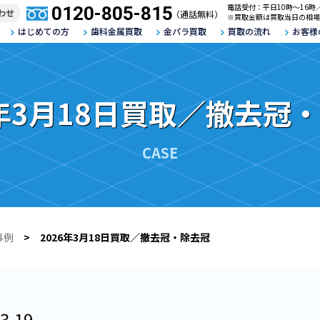
電話受付：平日10時～16時
0120-805-815
わせ
（通話無料）
※買取金額は買取当日の相場
はじめての方
歯科金属買取
金パラ買取
買取の流れ
お客様
6年3月18日買取／撤去冠
CASE
事例
> 2026年3月18日買取／撤去冠・除去冠
3.19