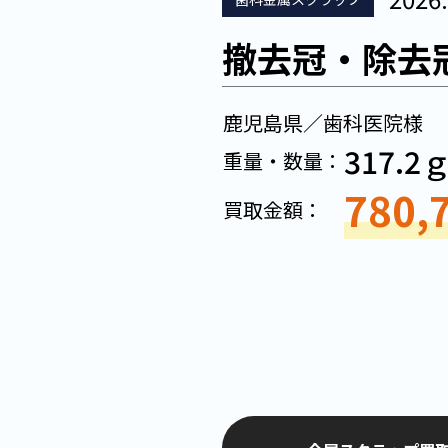
撤去冠・除去
鹿児島県／歯科医院様
317.2
重量・数量：
780,
買取金額：