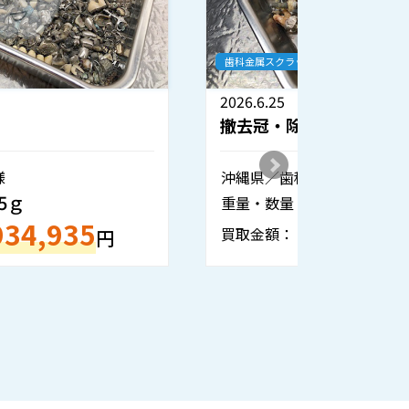
歯科金属スクラップ
歯科金属ス
2026.6.25
2026.6.1
撤去冠・除去冠
撤去冠
沖縄県／歯科技工所様
熊本県／
354.6ｇ
重量・数量：
重量・数
688,194
買取金額：
買取金額
円