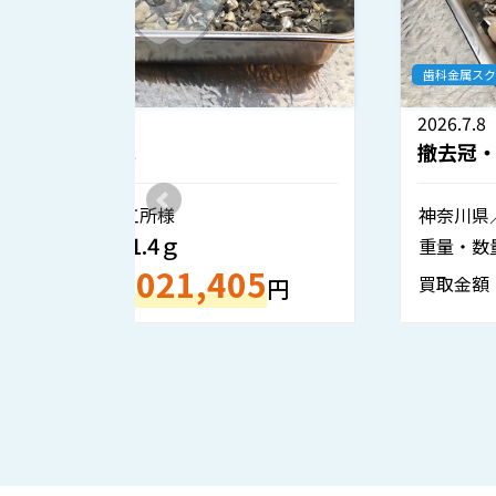
歯科金属スクラップ
2026.7.8
撤去冠・除去冠
神奈川県／歯科技工所様
354.2ｇ
重量・数量：
860,706
5
買取金額：
円
円