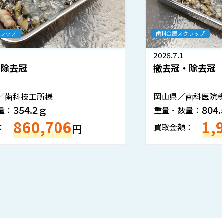
歯科金属スクラップ
2026.7.1
撤去冠・除去冠
岡山県／歯科医院様
804.5ｇ
重量・数量：
1,934,935
買取金額：
円