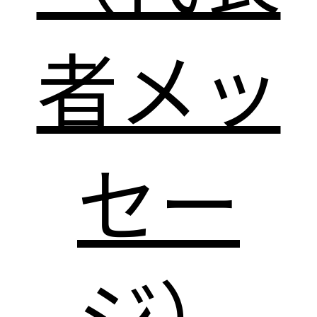
者メッ
セー
ジ）