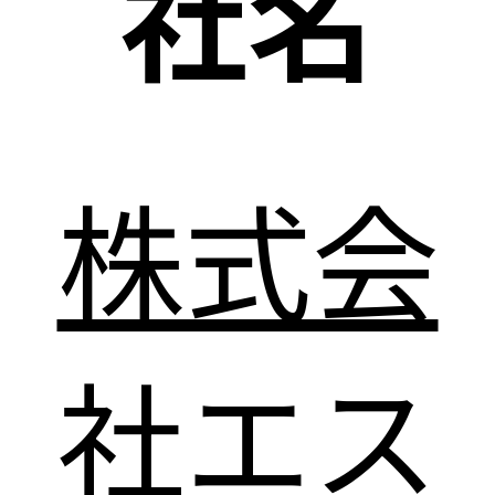
社名
株式会
社エス