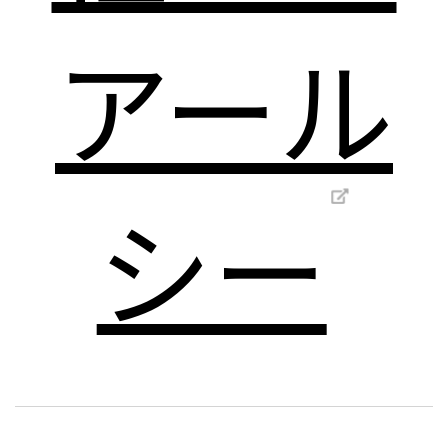
アール
シー