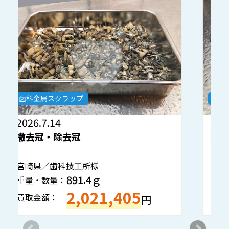
歯科金属スクラップ
2026.7.8
2
撤去冠・除去冠
神奈川県／歯科技工所様
岡
354.2ｇ
重量・数量：
重
860,706
買取金額：
買
円