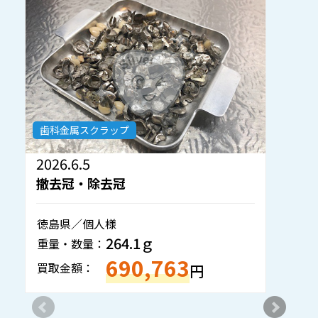
歯科金属スクラップ
2026.6.2
撤去冠・除去冠
神奈川県／歯科技工所様
273.5ｇ
重量・数量：
63
654,505
買取金額：
円
円