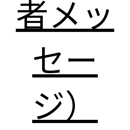
者メッ
セー
ジ）