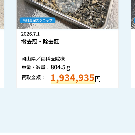
歯科金属スクラップ
2026.6.25
撤去冠・除去冠
沖縄県／歯科技工所様
354.6ｇ
重量・数量：
,935
688,194
買取金額：
円
円