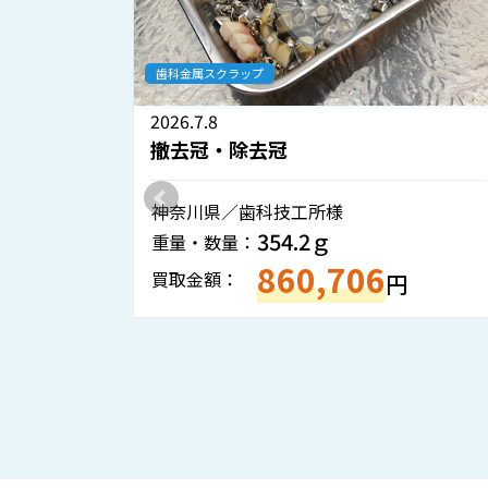
歯科金属スクラップ
2026.7.1
冠
撤去冠・除去冠
科技工所様
岡山県／歯科医院様
54.2ｇ
804.5ｇ
重量・数量：
860,706
1,934
買取金額：
円