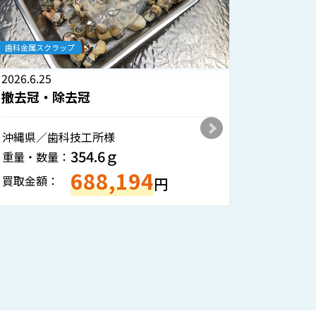
歯科金属スクラップ
2026.6.19
撤去冠・除去冠
熊本県／歯科技工所様
416.5ｇ
重量・数量：
787,185
買取金額：
円