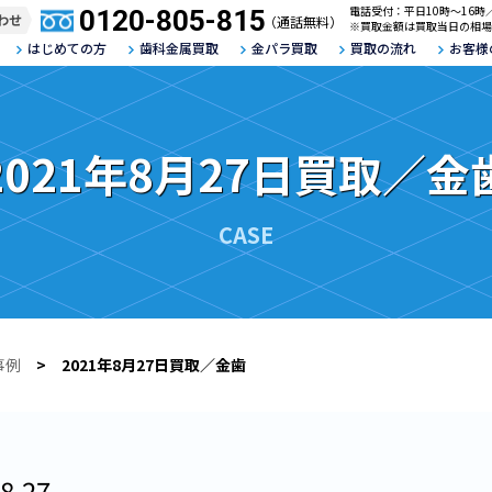
電話受付：平日10時～16時
0120-805-815
わせ
（通話無料）
※買取金額は買取当日の相場
はじめての方
歯科金属買取
金パラ買取
買取の流れ
お客様
2021年8月27日買取／金
CASE
事例
> 2021年8月27日買取／金歯
8.27