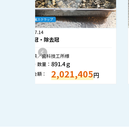
歯科金属スクラップ
2026.7.8
撤去冠・除去冠
神奈川県／歯科技工所様
354.2ｇ
重量・数量：
860,706
5
買取金額：
円
円