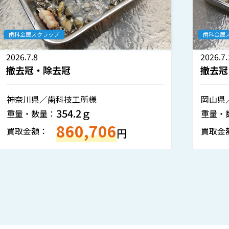
歯科金属スクラップ
2026.7.1
撤去冠・除去冠
岡山県／歯科医院様
804.5ｇ
重量・数量：
1,934,935
買取金額：
円