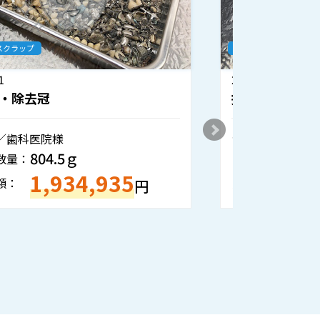
歯科金属スクラップ
歯科金属ス
2026.6.25
2026.6.1
撤去冠・除去冠
撤去冠
沖縄県／歯科技工所様
熊本県／
354.6ｇ
重量・数量：
重量・数
688,194
買取金額：
買取金額
円