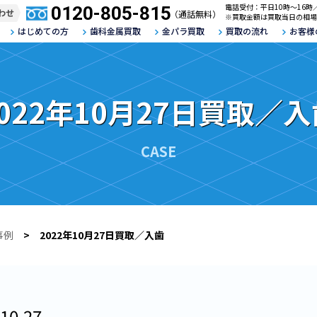
電話受付：平日10時～16時
0120-805-815
わせ
（通話無料）
※買取金額は買取当日の相場
はじめての方
歯科金属買取
金パラ買取
買取の流れ
お客様
022年10月27日買取／入
CASE
事例
> 2022年10月27日買取／入歯
10.27