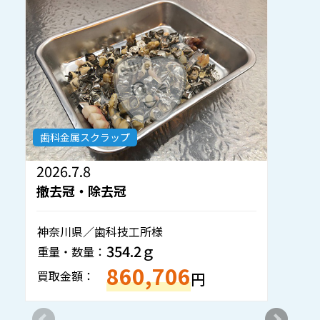
歯科金属スクラップ
2026.7.8
2
撤去冠・除去冠
神奈川県／歯科技工所様
岡
354.2ｇ
重量・数量：
重
860,706
買取金額：
買
円