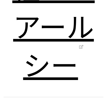
アール
シー