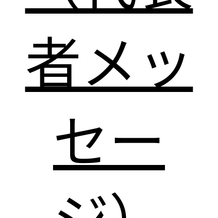
者メッ
セー
ジ）