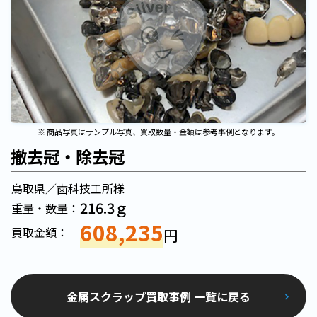
※ 商品写真はサンプル写真、買取数量・金額は参考事例となります。
撤去冠・除去冠
鳥取県／歯科技工所様
216.3ｇ
重量・数量：
608,235
買取金額：
円
金属スクラップ買取事例 一覧に戻る