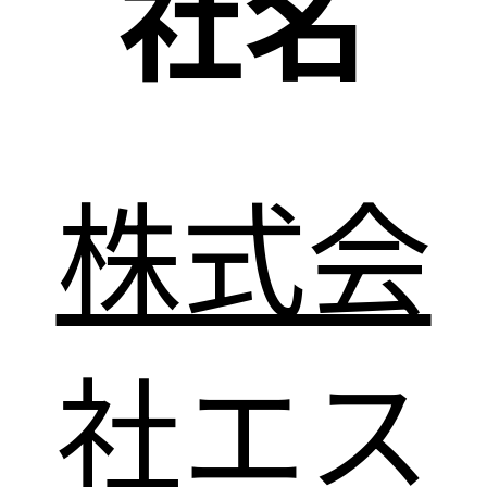
社名
株式会
社エス