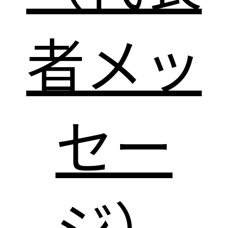
者メッ
セー
ジ）