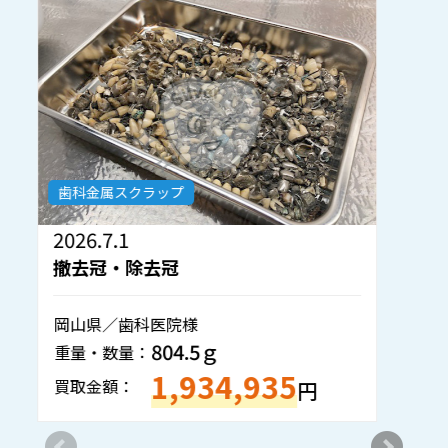
歯科金属スクラップ
2026.7.1
2
撤去冠・除去冠
岡山県／歯科医院様
沖
804.5ｇ
重量・数量：
重
1,934,935
買取金額：
買
円