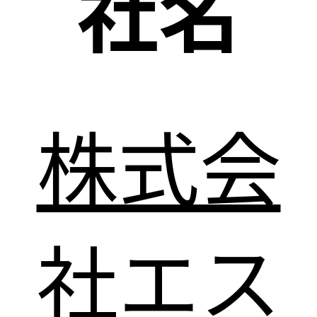
社名
株式会
社エス